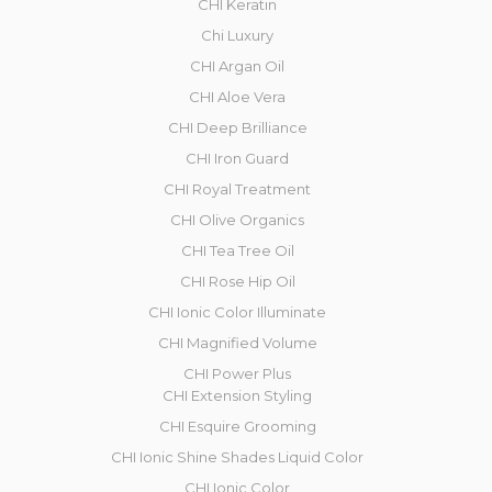
CHI Keratin
Chi Luxury
CHI Argan Oil
CHI Aloe Vera
CHI Deep Brilliance
CHI Iron Guard
CHI Royal Treatment
CHI Olive Organics
CHI Tea Tree Oil
CHI Rose Hip Oil
CHI Ionic Color Illuminate
CHI Magnified Volume
CHI Power Plus
CHI Extension Styling
CHI Esquire Grooming
CHI Ionic Shine Shades Liquid Color
CHI Ionic Color