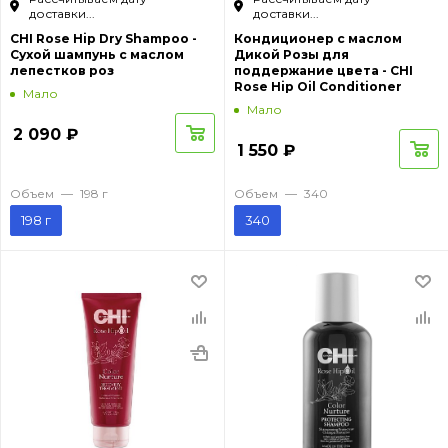
доставки...
доставки...
CHI Rose Hip Dry Shampoo -
Кондиционер с маслом
Cухой шампунь с маслом
Дикой Розы для
лепестков роз
поддержание цвета - CHI
Rose Hip Oil Conditioner
Мало
Мало
2 090
₽
1 550
₽
Объем
—
198 г
Объем
—
340
198 г
340