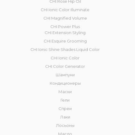
CHI Rose Hip Oil
CHI Ionic Color Illuminate
CHI Magnified Volume
CHI Power Plus
CHI Extension Styling
CHI Esquire Grooming
CHI Ionic Shine Shades Liquid Color
CHI Ionic Color
CHI Color Generator
Шампуни
Кондиционеры
Маски
Гели
Спреи
Лаки
Лосьоны
Масло