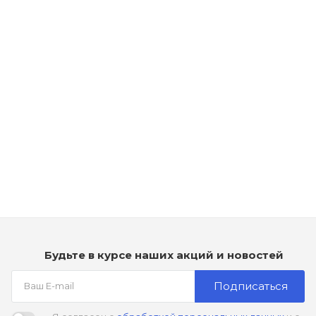
Стойкая без аммиачная крем-краска 9N (светло-русый) - CHI
Ionic Color
Нет в наличии
Будьте в курсе наших акций и новостей
Подписаться