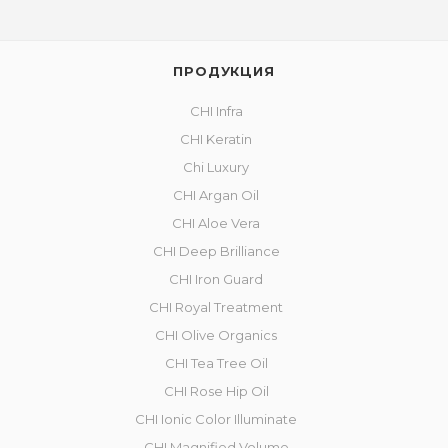
ПРОДУКЦИЯ
CHI Infra
CHI Keratin
Chi Luxury
CHI Argan Oil
CHI Aloe Vera
CHI Deep Brilliance
CHI Iron Guard
CHI Royal Treatment
CHI Olive Organics
CHI Tea Tree Oil
CHI Rose Hip Oil
CHI Ionic Color Illuminate
CHI Magnified Volume