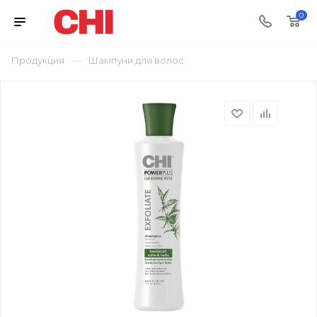
0
—
Продукция
Шампуни для волос