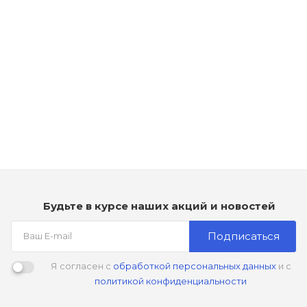
Рассчитываем дату доставки...
Шампунь восстанавливающий с Маслом Арганы и Маслом
Моринга - CHI Argan Oil Shampoo
Мало
1 390
₽
Будьте в курсе наших акций и новостей
Подписаться
Я согласен с
обработкой персональных данных
и с
политикой конфиденциальности