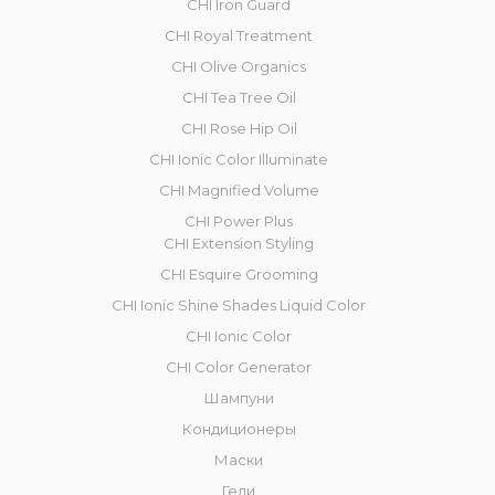
CHI Iron Guard
CHI Royal Treatment
CHI Olive Organics
CHI Tea Tree Oil
CHI Rose Hip Oil
CHI Ionic Color Illuminate
CHI Magnified Volume
CHI Power Plus
CHI Extension Styling
CHI Esquire Grooming
CHI Ionic Shine Shades Liquid Color
CHI Ionic Color
CHI Color Generator
Шампуни
Кондиционеры
Маски
Гели