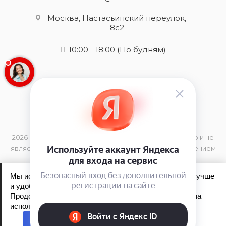
Москва, Настасьинский переулок,
8с2
10:00 - 18:00
(По будням)
2026 © Данный сайт носит информационный характер и не
является публичной офертой, определяемой положением
Статьи 437 (2) Гражданского Кодекса РФ
Мы используем файлы cookie, чтобы сайт работал лучше
и удобнее для вас.
Продолжая пользоваться сайтом, вы соглашаетесь на
Обработка персональных данных
использование файлов cookie.
Политика конфиденциальности
Принять